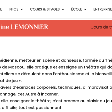
IL
INFOS
COURS & STAGES
ÉCOLE
ENTREPRISE
Marine LEMONNIER
Cours de th
dienne, metteur en scène et danseuse, formée au Théât
S de Moscou, elle pratique et enseigne un théâtre qui do
ateliers se déroulent dans l’enthousiasme et la bienvei
tat de jeu ».
ravers d’exercices corporels, techniques, d’improvisatio
onnage, cet Autre à incarner.
 elle, enseigner le théâtre, c’est amener au plaisir du j
t difficile, tout est passionnant.