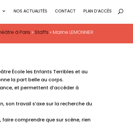
NOS ACTUALITÉS
CONTACT
PLAN D’ACCÈS
éâtre à Paris
»
Staffs
»
Marine LEMONNIER
re École les Enfants Terribles et au
nne la part belle au corps.
llance, et permettent d’accéder à
n, son travail s’axe sur la recherche du
eu, faire comprendre que sur scène, rien