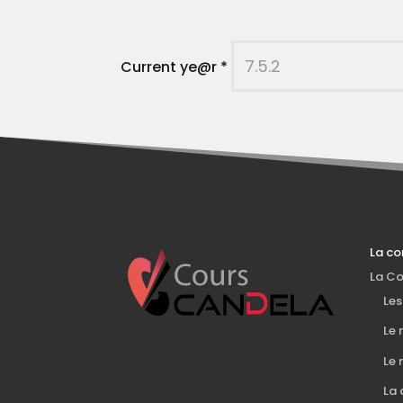
Current ye@r
*
La c
La C
Le
Le 
Le 
La