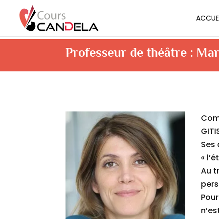
ACCUE
Professeur de théâtre : 
Comé
GITI
Ses 
« l’é
Au t
pers
Pour
n’es