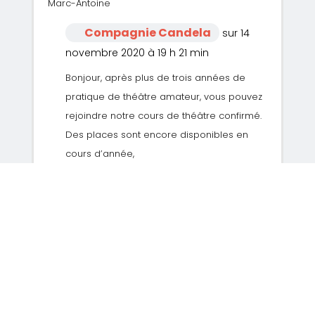
Marc-Antoine
Compagnie Candela
sur 14
novembre 2020 à 19 h 21 min
Bonjour, après plus de trois années de
pratique de théâtre amateur, vous pouvez
rejoindre notre cours de théâtre confirmé.
Des places sont encore disponibles en
cours d’année,
à partir de Janvier 2021. Nous travaillons sur
la création d’un spectacle, représenté trois
fois. Nous vous contactons
Ludivine
sur 30 juillet 2020 à 16 h 46 min
Bonjour, je serais très intéressée par des cours
de théâtre amateur mais je reste à paris pour
6 mois seulement. Je me demandais donc s’il