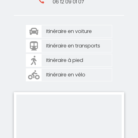

06 12 09 01 07

Itinéraire en voiture

Itinéraire en transports

Itinéraire à pied

Itinéraire en vélo